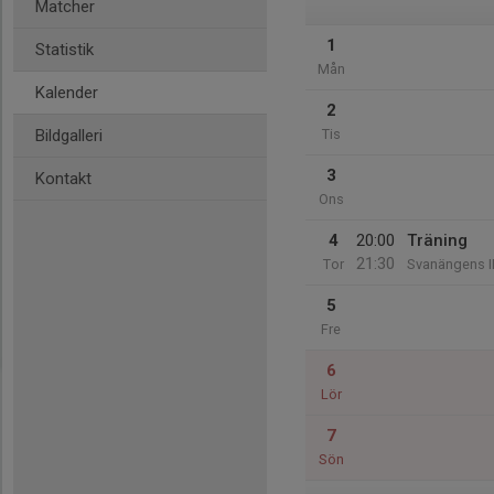
Matcher
1
Statistik
Mån
Kalender
2
Bildgalleri
Tis
3
Kontakt
Ons
4
20:00
Träning
21:30
Tor
Svanängens I
5
Fre
6
Lör
7
Sön