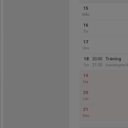
15
Mån
16
Tis
17
Ons
18
20:00
Träning
21:30
Tor
Svanängens I
19
Fre
20
Lör
21
Sön